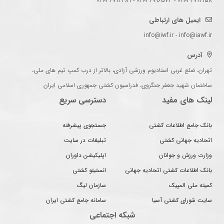
021-44714158 - 021-44716574 - 021-44714489
ایمیل های ارتباطی
info@iwf.ir - info@iawf.ir
آدرس
تهران، ضلع غربی استادیوم ورزشی آزادی، بالاتر از درب کمپ تیم های ملی،
ساختمان شهید جعفر جنگروی، فدراسیون کشتی جمهوری اسلامی ایران
لینک های مفید
دسترسی سریع
بانک جامع اطلاعات کشتی
جستجوی پیشرفته
اتحادیه جهانی کشتی
تبلیغات در سایت
وزارت ورزش و جوانان
اپلیکیشن داوران
بانک اطلاعات کشتی اتحادیه جهانی
انستیتو کشتی
کمیته ملی المپیک
سازمان لیگ
سایت شورای کشتی آسیا
سامانه جامع کشتی ایران
شبکه اجتماعی