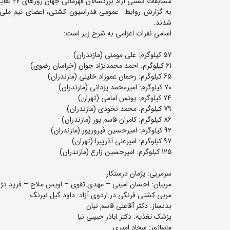
مسابقات کشتی آزاد بزرگسالان قهرمانی جهان روزهای 22 لغایت 25 شهریورماه در شهر زاگرب کرواسی برگزار می شود.
به گزارش روابط عمومی فدراسیون کشتی، اعضای تیم ملی کش
شدند.
اسامی نفرات اعزامی به شرح زیر است:
57 کیلوگرم: علی مومنی (مازندران)
61 کیلوگرم: احمد محمدنژاد جوان (خراسان رضوی)
65 کیلوگرم: رحمان عموزاد خلیلی (مازندران)
70 کیلوگرم: امیرمحمد یزدانی (مازندران)
74 کیلوگرم: یونس امامی (تهران)
79 کیلوگرم: محمد نخودی (مازندران)
86 کیلوگرم: کامران قاسم پور (مازندران)
92 کیلوگرم: امیرحسین فیروزپور (مازندران)
97 کیلوگرم: امیرعلی آذرپیرا (تهران)
125 کیلوگرم: امیرحسین زارع (مازندران)
سرمربی: پژمان درستکار
مربیان: احسان امینی – مهدی تقوی – اویس ملاح – فرید دژ
مربی کشتی فرنگی در اردوی آزاد: داود گیل نیرنگ
بدنساز: دکتر آقاعلی قاسم نیان
پزشک تغذیه: دکتر اباذر حبیبی نیا
ماساژور: سجاد امیری