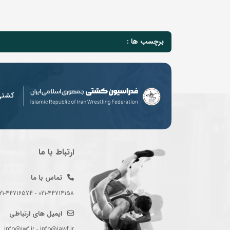
برچسب ها :
کشت
ارتباط با ما
تماس با ما
021-44714158 - 021-44716574 - 021-44714489
ایمیل های ارتباطی
info@iwf.ir - info@iawf.ir