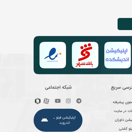
رسی سریع
شبکه اجتماعی
وی پیشرفته
غات در سایت
اپلیکیشن فیتو ـ
یشن داوران
اندروید
یتو کشتی