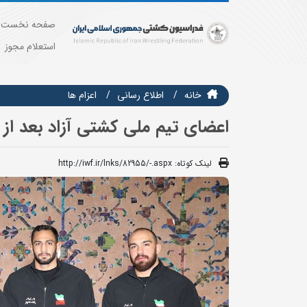
صفحه نخست
استعلام مجوز
خانه
اطلاع رسانی
اعزام ها
اعضای تیم ملی کشتی آزاد بعد از
لینک کوتاه:
http://iwf.ir/lnks/82955/-.aspx