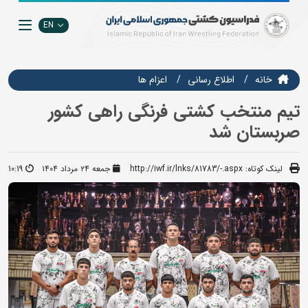
EN
خانه
اطلاع رسانی
اعزام ها
تیم منتخب کشتی فرنگی راهی کشور
صربستان شد
لینک کوتاه:
http://iwf.ir/lnks/81783/-.aspx
جمعه ۲۴ مرداد ۱۴۰۴
10:19