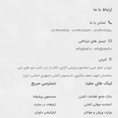
ارتباط با ما
تماس با ما
021-44714158 - 021-44716574 - 021-44714489
ایمیل های ارتباطی
info@iwf.ir - info@iawf.ir
آدرس
تهران، ضلع غربی استادیوم ورزشی آزادی، بالاتر از درب کمپ تیم های ملی،
ساختمان شهید جعفر جنگروی، فدراسیون کشتی جمهوری اسلامی ایران
لینک های مفید
دسترسی سریع
بانک جامع اطلاعات کشتی
جستجوی پیشرفته
اتحادیه جهانی کشتی
تبلیغات در سایت
وزارت ورزش و جوانان
اپلیکیشن داوران