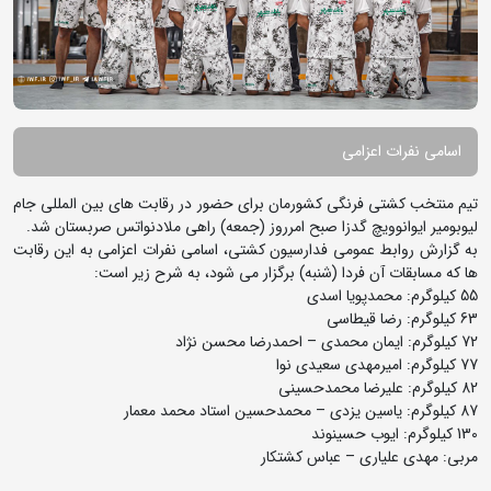
اسامی نفرات اعزامی
تیم منتخب کشتی فرنگی کشورمان برای حضور در رقابت های بین المللی جام
لیوبومیر ایوانوویچ گدزا صبح امرروز (جمعه) راهی ملادنواتس صربستان شد.
به گزارش روابط عمومی فدارسیون کشتی، اسامی نفرات اعزامی به این رقابت
ها که مسابقات آن فردا (شنبه) برگزار می شود، به شرح زیر است:
55 کیلوگرم: محمدپویا اسدی
63 کیلوگرم: رضا قیطاسی
72 کیلوگرم: ایمان محمدی – احمدرضا محسن نژاد
77 کیلوگرم: امیرمهدی سعیدی نوا
82 کیلوگرم: علیرضا محمدحسینی
87 کیلوگرم: یاسین یزدی – محمدحسین استاد محمد معمار
130 کیلوگرم: ایوب حسینوند
مربی: مهدی علیاری – عباس کشتکار