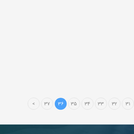
>
37
36
35
34
33
32
31