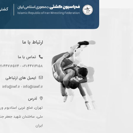
کشت
ارتباط با ما
تماس با ما
021-44714158 - 021-44716574 - 021-44714489
ایمیل های ارتباطی
info@iwf.ir - info@iawf.ir
آدرس
تهران، ضلع غربی استادیوم ورز
ملی، ساختمان شهید جعفر جن
ایران