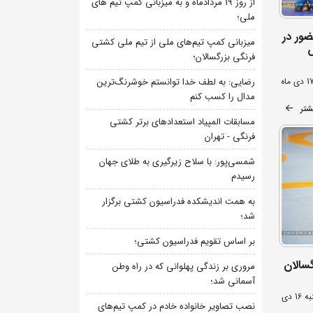
از روز 19 مردادماه و به میزبانی کمپ تیم های
ملی؛
ور در
میزبانی کمپ تیم‌های ملی از تیم ملی کشتی
ش
فرنگی بزرگسالان؛
رضایی: به لطف خدا توانستم خوشرنگ‌ترین
مدال را کسب کنم
شتر
مسابقات المپیاد استعدادهای برتر کشتی
فرنگی - تهران
شمسی‌پور: با سلاح زیرگیری به طلای جهان
رسیدم
به همت اندیشکده فدراسیون کشتی برگزار
شد؛
بر اساس تقویم فدراسیون کشتی؛
سالان
مروری بر زندگی پهلوانی که در راه وطن
آسمانی شد؛
خانه کشتی شهید مصطفی صدرزاده - سه شنبه 16 دی
نصب تصاویر خانواده خادم در کمپ تیم‌های