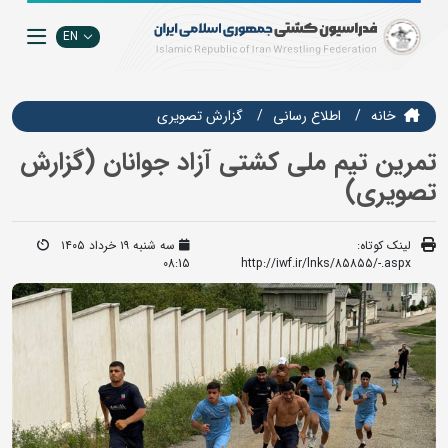
EN
خانه
اطلاع رسانی
گزارش تصويري
تمرین تیم ملی کشتی آزاد جوانان (گزارش
تصویری)
لینک کوتاه:
سه شنبه ۱۹ خرداد ۱۴۰۵
08:15
http://iwf.ir/lnks/85855/-.aspx