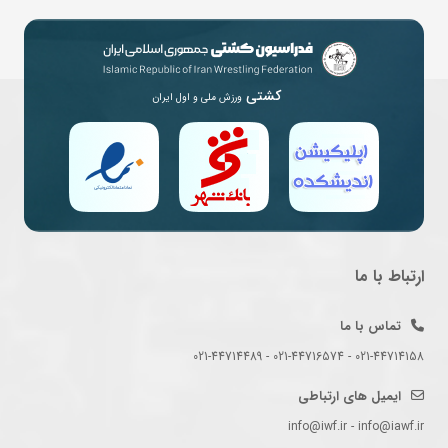
کشتی
ورزش ملی و اول ایران
ارتباط با ما
تماس با ما
021-44714158 - 021-44716574 - 021-44714489
ایمیل های ارتباطی
info@iwf.ir - info@iawf.ir