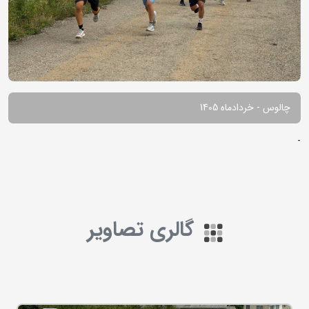
چالوس - خردادماه 1405
-
گالری تصاویر