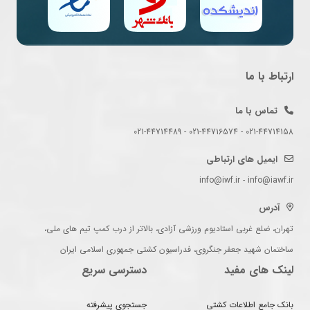
ارتباط با ما
تماس با ما
021-44714158 - 021-44716574 - 021-44714489
ایمیل های ارتباطی
info@iwf.ir - info@iawf.ir
آدرس
تهران، ضلع غربی استادیوم ورزشی آزادی، بالاتر از درب کمپ تیم های ملی،
ساختمان شهید جعفر جنگروی، فدراسیون کشتی جمهوری اسلامی ایران
لینک های مفید
دسترسی سریع
بانک جامع اطلاعات کشتی
جستجوی پیشرفته