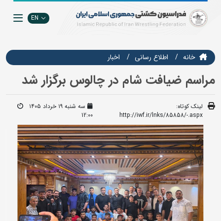
EN
خانه
اطلاع رسانی
اخبار
مراسم ضیافت شام در چالوس برگزار شد
لینک کوتاه:
سه شنبه ۱۹ خرداد ۱۴۰۵
12:00
http://iwf.ir/lnks/85858/-.aspx