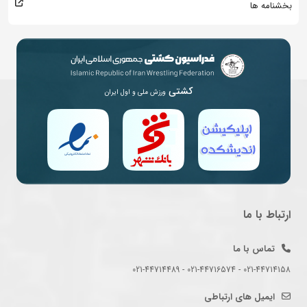
بخشنامه ها
کشتی
ورزش ملی و اول ایران
ارتباط با ما
تماس با ما
021-44714158 - 021-44716574 - 021-44714489
ایمیل های ارتباطی