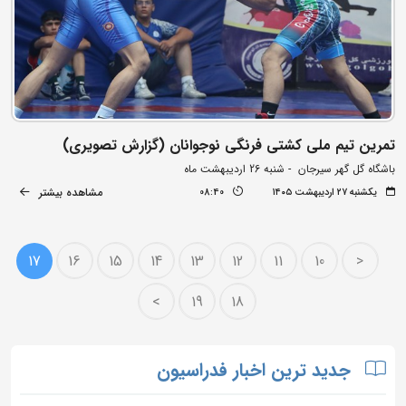
تمرین تیم ملی کشتی فرنگی نوجوانان (گزارش تصویری)
باشگاه گل گهر سیرجان - شنبه 26 اردیبهشت ماه
مشاهده بیشتر
یکشنبه ۲۷ اردیبهشت ۱۴۰۵
08:40
17
16
15
14
13
12
11
10
<
>
19
18
جدید ترین اخبار فدراسیون