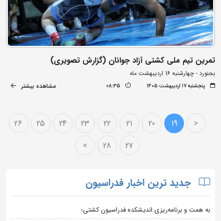
تمرین تیم ملی کشتی آزاد جوانان (گزارش تصویری)
بجنورد - چهارشنبه 16 اردیبهشت ماه
مشاهده بیشتر
پنجشنبه ۱۷ اردیبهشت ۱۴۰۵
08:35
26
25
24
23
22
21
20
19
<
>
28
27
جدید ترین اخبار فدراسیون
به همت و برنامه‌ریزی اندیشکده فدراسیون کشتی؛