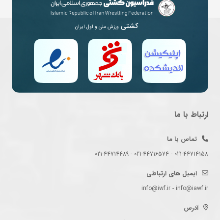
کشتی
ورزش ملی و اول ایران
ارتباط با ما
تماس با ما
021-44714158 - 021-44716574 - 021-44714489
ایمیل های ارتباطی
info@iwf.ir - info@iawf.ir
آدرس