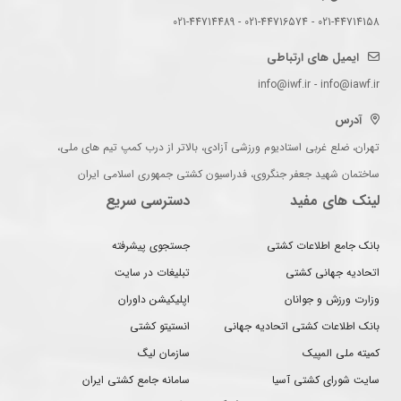
021-44714158 - 021-44716574 - 021-44714489
ایمیل های ارتباطی
info@iwf.ir - info@iawf.ir
آدرس
تهران، ضلع غربی استادیوم ورزشی آزادی، بالاتر از درب کمپ تیم های ملی،
ساختمان شهید جعفر جنگروی، فدراسیون کشتی جمهوری اسلامی ایران
لینک های مفید
دسترسی سریع
بانک جامع اطلاعات کشتی
جستجوی پیشرفته
اتحادیه جهانی کشتی
تبلیغات در سایت
وزارت ورزش و جوانان
اپلیکیشن داوران
بانک اطلاعات کشتی اتحادیه جهانی
انستیتو کشتی
کمیته ملی المپیک
سازمان لیگ
سایت شورای کشتی آسیا
سامانه جامع کشتی ایران