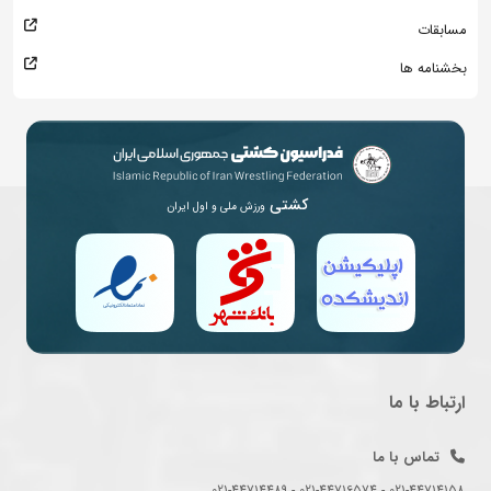
مسابقات
بخشنامه ها
کشتی
ورزش ملی و اول ایران
ارتباط با ما
تماس با ما
021-44714158 - 021-44716574 - 021-44714489