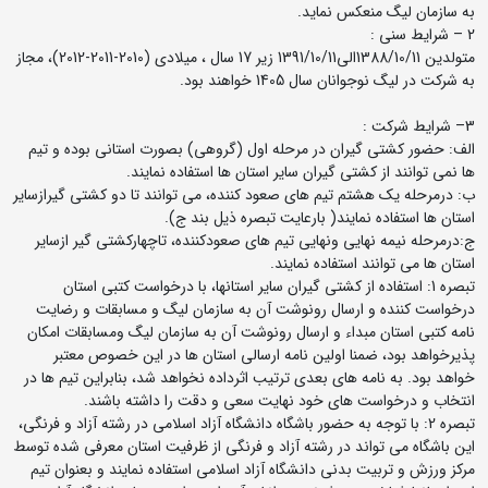
به سازمان لیگ منعکس نماید.
2 – شرایط سنی :
متولدین 1388/10/11الی1391/10/11 زیر 17 سال ، میلادی (2010-2011-2012)، مجاز
به شرکت در لیگ نوجوانان سال 1405 خواهند بود.
3– شرایط شرکت :
الف: حضور کشتی گیران در مرحله اول (گروهی) بصورت استانی بوده و تیم
ها نمی توانند از کشتی گیران سایر استان ها استفاده نمایند.
ب: درمرحله یک هشتم تیم های صعود کننده، می توانند تا دو کشتی گیرازسایر
استان ها استفاده نمایند( بارعایت تبصره ذیل بند ج).
ج:درمرحله نیمه نهایی ونهایی تیم های صعودکننده، تاچهارکشتی گیر ازسایر
استان ها می توانند استفاده نمایند.
تبصره 1: استفاده از کشتی گیران سایر استانها، با درخواست کتبی استان
درخواست کننده و ارسال رونوشت آن به سازمان لیگ و مسابقات و رضایت
نامه کتبی استان مبداء و ارسال رونوشت آن به سازمان لیگ ومسابقات امکان
پذیرخواهد بود، ضمنا اولین نامه ارسالی استان ها در این خصوص معتبر
خواهد بود. به نامه های بعدی ترتیب اثرداده نخواهد شد، بنابراین تیم ها در
انتخاب و درخواست های خود نهایت سعی و دقت را داشته باشند.
تبصره 2: با توجه به حضور باشگاه دانشگاه آزاد اسلامی در رشته آزاد و فرنگی،
این باشگاه می تواند در رشته آزاد و فرنگی از ظرفیت استان معرفی شده توسط
مرکز ورزش و تربیت بدنی دانشگاه آزاد اسلامی استفاده نمایند و بعنوان تیم