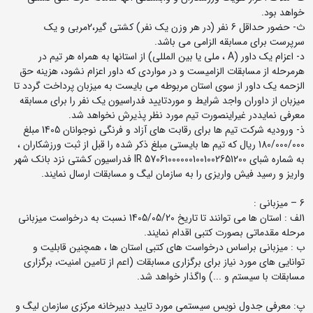
خواهد بود.
ث- حضور حداقل 6 نفر (در هر وزن یک نفر) کشتی گیر،2مربی و یک
سرپرست برای مسابقه الزامی می باشد.
د- اعزام یک داور (A ، ملی یا بین المللی) از استانها به همراه هر تیم در
هرمرحله از مسابقات الزامیست و در مواردی که داور اعزام نشود، هزینه حق
الزحمه یک داور از سوی استان مربوطه می بایست به میزبان پرداخت گردد تا
میزبان از داوران واجد شرایط و موردتایید فدراسیون یک نفر را برای مسابقه
معرفی نمایددر غیراینصورت تیم مورد نظر پذیرش نخواهد شد.
ذ- ورودیه شرکت تیم ها برای رقابت های آزاد و فرنگی نوجوانان 1405 مبلغ
180/000/000 ریال که تیم ها بایستی مبلغ ذکر شده را قبل از ثبت ورزشکاران ،
به شماره شبای IR 570610000001001002651200 فدراسیون کشتی نزد بانک شهر
واریز و رسید فیش واریزی را به سازمان لیگ و مسابقات ارسال نمایند.
6 – میزبانی :
1لف : استان ها می توانند تا تاریخ 1405/05/20 نسبت به درخواست میزبانی
مرحله مقدماتی بصورت کتبی اقدام نمایند.
ب : میزبانی براساس درخواست های کتبی استان ها ، همچنین قابلیت و
توانایی های مورد نیاز برای برگزاری مسابقات (اعم از تامین امنیت، برگزاری
مسابقات با سیستم و ...) واگذار خواهد شد.
پ: معرفی جدول نویس سیستمی مورد تایید دبیرخانه مرکزی سازمان لیگ و