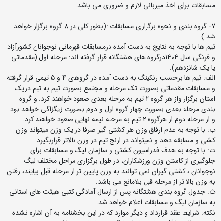
مسابقات برای اخذ میزبانی لازم و ضروری می باشد.
7- گروه بندی و نحوه برگزاری مسابقات :(بطور کلی در 8 گروه برگزار خواهد
شد )
تیم ها با توجه به نتایج به دست آمده درمسابقات قهرمانی نوجوانان کشورآزاد
و فرنگی سال 1404درگروه های هشتگانه قرار گرفته اند: مرحله اول (مقدماتی
یا یک شانزدهم).
الف: تیم ها برحسب رنکینگ به دست آمده در گروهای 4 و 5 تیمی قرار گرفته
و مسابقات مقدماتی بصورت تک مرحله و مجتمع بصورت تیم به تیم دریک
استان برگزار واز هر گروه 2 تیم به مرحله بعدی صعود خواهند کرد. و گروه
بندی مرحله بعدی بصورت چهار گروه اول و دوم بصورت زیگزاگی خواهد بود
و از مرحله دوم از هرگروه 2 تیم به مرحله نیمه نهایی صعود خواهند کرد.
ب: با توجه به عدم ارفاق وزن هر کشتی گیر صرفا در یک وزن میتواند وزن
کشی و مسابقه دهد و نمیتواند در ارنج تیم در وزن بالاتر قراربگیرد.
ت: با توجه به هدف فدراسیون کشتی و سازمان لیگ و مسابقات برای
جلوگیری از کاستن وزن ورزشکاران، در طول برگزاری مراحل مختلف لیگ
نوجوانان ، کشتی گیران نمی توانند به وزن پایین تر از مرحله قبل بیایند، رفتن
به وزن بالا تر از مرحله قبل بلامانع می باشد.
ث: جدول گروه بندی هشتگانه پس از ارسال آمادگی کتبی هیئت های استانی
به سازمان لیگ و مسابقات اعلام خواهد شد.
نکته: شرایط عقد قرارداد و دیگر موارد که در این بخشنامه به آن اشاره نشده