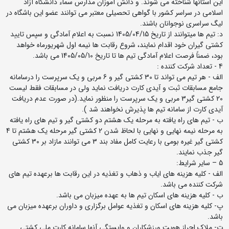
این استانها شناخته می شوند. و دانش آموزان مدارس سماء دانشگاه آزاد
اسلامی در سراسر کشور با گواهی تحصیلی معتبر می توانند عضو این باشگاه در
لیگ سراسری نوجوانان باشند.
د: تیم ها میتوانند از تاریخ 1405/04/15 نسبت به اعلام آمادگی و سپس تایید
کشتی گیران خود اقدام نمایند، شروع رقابت ها نیمه اول شهریورماه خواهد
بود، ضمناً فرصت اعلام آمادگی تیم ها تا تاریخ 1405/05/10 می باشد.
4 - تعداد شرکت کننده :
الف - هر تیم می تواند تا 30 کشتی گیر و 6 مربی و یک سرپرست را درسامانه
جامع مسابقات ثبت و آیدی کارت دریافت نماید ولی در مسابقات فقط لیست
20 کشتی گیر3 مربی و یک سرپرست را منظور نماید.(در صورت عدم دریافت
آیدی کارت از سامانه تیم ها پذیرش نخواهند شد ).
ب - تیم های راه یافته به مرحله یک هشتم دو کشتی گیر و تیم های راه یافته
به مرحله نیمه نهایی و نهایی با لحاظ شدن 2 کشتی گیر مرحله یک هشتم تا 4
کشتی گیر غیره بومی با رعایت کامل مفاد بند 3 می توانند مازاد بر 30 کشتی
گیر جذب نمایند.
5 – سایر شرایط:
الف - کلیه هزینه های ایاب و ذهاب و تغذیه در این رقابت ها برعهده تیم های
شرکت کننده می باشد.
ب - کلیه هزینه های اسکان تیم ها به عهده میزبان می باشد.
پ- کلیه هزینه های اسکان و تغذیه عوامل برگزاری و داوران برعهده میزبان می
باشد.
ت- ملاک احراز هویت ورزشکاران و وابستگی آنها سامانه کارت ملی کشتی