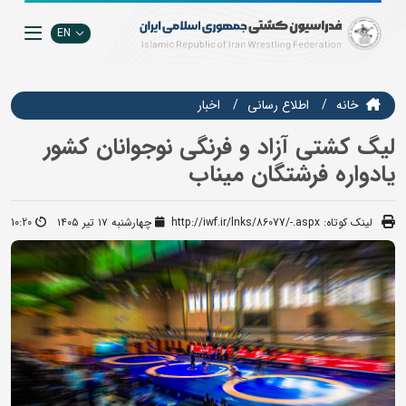
EN
خانه
اطلاع رسانی
اخبار
لیگ کشتی آزاد و فرنگی نوجوانان کشور
یادواره فرشتگان میناب
لینک کوتاه:
http://iwf.ir/lnks/86077/-.aspx
چهارشنبه ۱۷ تیر ۱۴۰۵
10:20