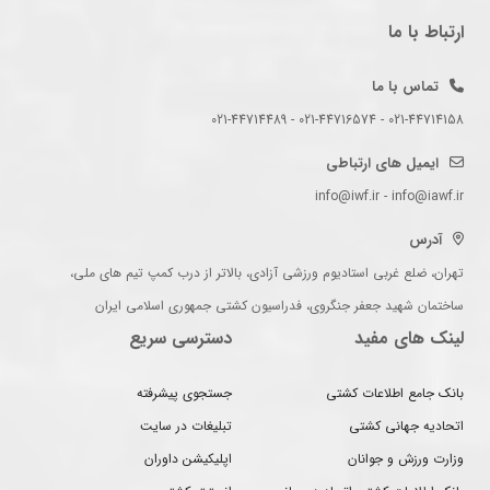
ارتباط با ما
تماس با ما
021-44714158 - 021-44716574 - 021-44714489
ایمیل های ارتباطی
info@iwf.ir - info@iawf.ir
آدرس
تهران، ضلع غربی استادیوم ورزشی آزادی، بالاتر از درب کمپ تیم های ملی،
ساختمان شهید جعفر جنگروی، فدراسیون کشتی جمهوری اسلامی ایران
لینک های مفید
دسترسی سریع
بانک جامع اطلاعات کشتی
جستجوی پیشرفته
اتحادیه جهانی کشتی
تبلیغات در سایت
وزارت ورزش و جوانان
اپلیکیشن داوران