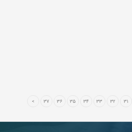
>
37
36
35
34
33
32
31