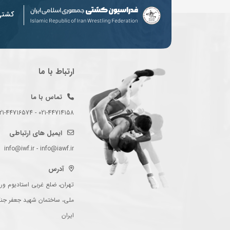
کشت
ارتباط با ما
تماس با ما
021-44714158 - 021-44716574 - 021-44714489
ایمیل های ارتباطی
info@iwf.ir - info@iawf.ir
آدرس
تهران، ضلع غربی استادیوم ورز
ملی، ساختمان شهید جعفر جن
ایران