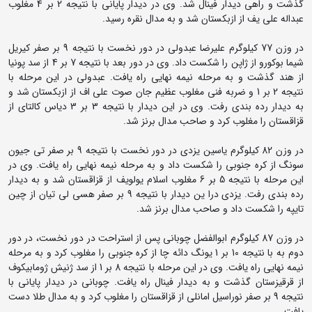
گذشت و راهی دیدار فینال شد. وی در دیدار پایانی با نتیجه 2 بر 4 مغلوب
عبداله علی یف از ازبکستان شد و به مدال نقره رسید.
در وزن 77 کیلوگرم علیرضا عبدولی در دور نخست با نتیجه 9 بر صفر کیریل
شیما بوکورو از ژاپن را شکست داد. وی در دور بعد با نتیجه 7 بر 4 از سد پونیا
از هند گذشت و به مرحله نیمه نهایی راه یافت. عبدولی در این مرحله با
نتیجه 2 بر 1 و ضربه فنی مغلوب عظیم جان صوت علی اف از ازبکستان شد و
به دیدار رده بندی رفت. وی در این دیدار با نتیجه 3 بر 3 دیاس کالتای از
قزاقستان را مغلوب کرد و صاحب مدال برنز شد.
در وزن 82 کیلوگرم یاسین یزدی در دور نخست با نتیجه 9 بر صفر تی جیون
سونگ از کره جنوبی را شکست داد و به مرحله نیمه نهایی راه یافت. وی در
این مرحله با نتیجه 5 بر 6 مغلوب اسلام یولویف از قزاقستان شد و به دیدار
رده بندی رفت. یزدی درا ین دیدار با نتیجه 9 بر صفر هسی لی تیان از چین
تایپه را شکست داد و صاحب مدال برنز شد.
در وزن 87 کیلوگرم ابوالفضل چوبانی پس از استراحت در دور نخست، در دور
دوم به با نتیجه 10 بر 1 یونگ دائه چا از کره جنوبی را مغلوب کرد و به مرحله
نیمه نهایی راه یافت. وی در این مرحله با نتیجه 8 بر 1 از سد ژنیش ژومابیکوف
از قرقیزستان گذشت و به دیدار فینال راه یافت. چوبانی در دیدار پایانی با
نتیجه 9 بر صفر نوراسیل امانلی از قزاقستان را مغلوب کرد و به مدال طلا دست
یافت.