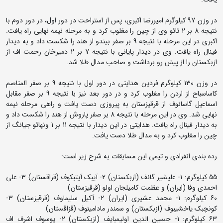
در وزن 97 کیلوگرم امیررضا اکبری، پس از استراحت در دور اول، در دور دوم با
نتیجه 8 بر 2 تائو وی از چین را مغلوب کرد و به مرحله نیمه نهایی راه یافت.
اکبری در این مرحله با نتیجه 9 بر صفر بیندو از هند را شکست داد و به دیدار
فینال راه یافت. وی در دیدار پایانی با نتیجه 7 بر 2 دمیرخان رحمت اف از
ازبکستان را از پیش رو برداشت و صاحب مدال طلا شد.
در وزن 130 کیلوگرم فردین هدایتی در دور اول با نتیجه 9 بر صفر المتاصم
کاساسباح از اردن را مغلوب کرد و در دور بعد نیز با نتیجه 9 بر صفر مقابل
اسماعیل گاسانوف از قرقیزستان به پیروزی دست یافت و راهی مرحله نیمه
نهایی شد. وی در این مرحله با نتیجه 8 بر صفر پاروش از هند را شکست داد و
به دیدار فینال راه یافت. هدایتی در این دیدار با نتیجه 11 بر 1 ونهائو جیانگ از
چین را مغلوب کرد و به مدال طلا دست یافت.
رده بندی انفرادی و تیمی این مسابقات به شرح زیر است:
55 کیلوگرم: 1- علیشیر گانف (ازبکستان) 2- آیبک آیتبکوف (قزاقستان) 3- علی
احمدی وفا (ایران) و عظمت کامیلجان اولو (قرقیزستان)
60 کیلوگرم: 1- محمد عشیری (ایران) 2- آکیل سلیماوف (قرقیزستان) 3-
کونچبک یاخشیبوف (ازبکستان) و سمندر مادامینوف (قزاقستان)
63 کیلوگرم: 1- حسین الدین اولیمبایف (ازبکستان) 2- یوسوف اشرف اف