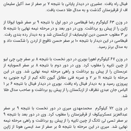
فینال راه یافت. عشیری در دیدار پایانی با نتیجه 7 بر صفر از سد آکیل سلیمان
اف از قرقیزستان گذشت و به مدال طلا دست یافت.
در وزن 63 کیلوگرم رضا قیطاسی در دور اول با نتیجه 9 بر صفر شویا ایواتا از
ژاپن را از پیش رو برداشت. وی در دور بعد و در مرحله نیمه نهایی با نتیجه 5
بر 3 مغلوب حسین دین اولیمبایف از ازبکستان شد و به دیدار رده بندی رفت.
قیطاسی در این دیدار با نتیجه 10 بر صفر حسن ناقوج از اردن را شکست داد و
به مدال برنز رسید.
در وزن 67 کیلوگرم اهورا بویری در دور نخست با نتیجه 8 بر صفر چی چی لیو
از چین تایپه را مغلوب کرد. وی در دور دوم با نتیجه 8 بر صفر السوبایه از
عربستان را از پیش رو برداشت و راهی مرحله نیمه نهایی شد. وی در این
مرحله با نتیجه 11 بر 2 و ضربه فنی مقابل گیون تائه کیم از کره جنوبی به
پیروزی رسید و به دیدار فینال راه یافت. بویری در دیدار فینال با نتیجه 6 بر 1
الیاس جان عبدی نظراف از ازبکستان را از پیش رو برداشت و صاحب مدال طلا
شد.
در وزن 72 کیلوگرم محمدمهدی میری در دور نخست با نتیجه 9 بر صفر
عبدالعزیز عسکربیکوف از قرقیزستان را مغلوب کرد. وی در دور بعد با نتیجه 9
بر صفر تسی لی تانگ از چین تایپه را از پیش رو برداشت و راهی مرحله نیمه
نهایی شد. میری در این مرحله با نتیجه 5 بر صفر از سد ایسی هونا از ژاپن