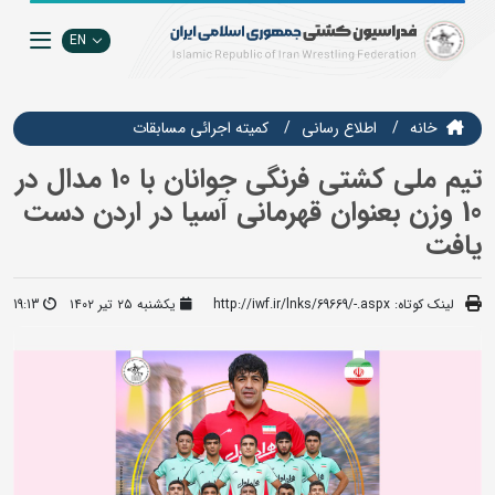
EN
خانه
اطلاع رسانی
كميته اجرائي مسابقات
تیم ملی کشتی فرنگی جوانان با 10 مدال در
10 وزن بعنوان قهرمانی آسیا در اردن دست
یافت
لینک کوتاه:
http://iwf.ir/lnks/69669/-.aspx
یکشنبه ۲۵ تیر ۱۴۰۲
19:13