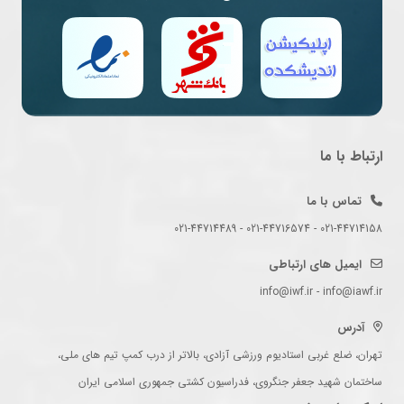
ارتباط با ما
تماس با ما
021-44714158 - 021-44716574 - 021-44714489
ایمیل های ارتباطی
info@iwf.ir - info@iawf.ir
آدرس
تهران، ضلع غربی استادیوم ورزشی آزادی، بالاتر از درب کمپ تیم های ملی،
ساختمان شهید جعفر جنگروی، فدراسیون کشتی جمهوری اسلامی ایران