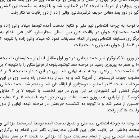
ری ریچاردز از آمریکا با نتیجه 17 بر 6 مغلوب شد و با توجه به شکست این کشتی
گیر در دور بعد مقابل حریف قرقیزستانی، والی زاده از دور رقابت ها کنار رفت.
با توجه به چرخه انتخابی تیم ملی و نتایج بدست آمده توسط میلاد والی زاده و
احمد محمدنژاد جوان در رقابت های بین المللی مجارستان، کادر فنی اقدام به
برگزاری مسابقه انتخابی پس از اتمام مسابقات نمود که میلاد والی زاده با نتیجه 4
بر 3 مقابل جوان به برتری دست یافت.
در وزن ۷۰ کیلوگرم امیرمحمد یزدانی در دور اول مقابل آنتال از مجارستان با نتیجه
۱۰ بر صفر به پیروزی رسید.در مرحله بعد توکتومابتوف از قرقیزستان را با نتیجه ۷ بر
۷ شکست داد و راهی مرحله نیمه نهایی شد. وی در این دیدار با نتیجه ۹ بر ۸
مغلوب جوزف کریستوفر از آمریکا شد و به دیدار رده بندی راه یافت وی در این
مرحله با نتیجه ۳ بر ۱ مغلوب دوسژانوو از قزاقستان شد و پنجم شد.محمد بخشی
دیگر کشتی گیر کشورمان در این وزن در دور نخست با نتیجه ۷ بر ۴ مقابل
کوسیاک از اوکراین به پیروزی دست یافت. وی در دور دوم با نتیجه ۱۱ بر ۷ مغلوب
حسین از مصر شد و با توجه به شکست حریفش در مرحله نیمه نهایی از دور
رقابت ها کنار رفت.
با توجه به چرخه انتخابی تیم ملی و نتایج بدست آمده توسط امیرمحمد یزدانی و
محمد بخشی در رقابت های بین المللی مجارستان، کادر فنی اقدام به برگزاری
مسابقه انتخابی پس از اتمام مسابقات نمود که یزدانی با نتیجه ۶ بر صفر مقابل