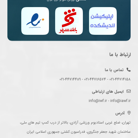
ارتباط با ما
تماس با ما
021-44714158 - 021-44716574 - 021-44714489
ایمیل های ارتباطی
info@iwf.ir - info@iawf.ir
آدرس
تهران، ضلع غربی استادیوم ورزشی آزادی، بالاتر از درب کمپ تیم های ملی،
ساختمان شهید جعفر جنگروی، فدراسیون کشتی جمهوری اسلامی ایران