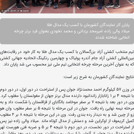
پایان کار نمایندگان کشورمان با کسب یک مدال طلا
میلاد والی زاده، امیرمحد یزدانی و محمد نخودی بعنوان فرد برتر چرخه
انخابی شناخته شدند
تیم منتخب کشتی آزاد بزرگسالان با کسب یک مدال طلا به کار خود در رقابت‌های
بین‌المللی کشتی آزاد جام آندره پولیاک و چهارمین رنکینگ اتحادیه جهانی کشتی
که به عنوان آخرین مرحله چرخه انتخابی تیم ملی نیز محسوب می شد پایان داد.
نتایج نمایندگان کشورمان به شرح زیر است:
در وزن 57 کیلوگرم احمد محمدنژاد جوان پس از استراحت در دور اول، در دور دوم
با نتیجه 4 بر 1 زانابازار زاندانبود دارنده مدال برنز جهان از مغولستان را مغلوب کرد.
وی در دور بعد با نتیجه 7 بر صفر موخامد بالگابای از قزاقستان را شکست داد و به
مرحله نیمه نهایی راه یافت. جوان در این مرحله با نتیجه 5 بر صفر مغلوب وان هو
زو از چین شد و به دیدار رده بندی رفت. وی در این مرحله با نتیجه ۸ بر ۴ مغلوب
کمیل کریموف از اوکراین شد و دستش از مدال کوتاه ماند .میلاد والی زاده نیز پس
از استراحت در دور نخست، در دور دوم با نتیجه 4 بر 5 و ضربه فنی هورست لهر
دارنده مدال برنز جهان از آلمان را از پیش رو برداشت. وی در دور بعد مقابل زان