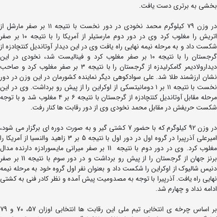
بخشی به برتری دست یافت.
در وزن ۷۹ کیلوگرم محمد نخودی در دور نخست با نتیجه ۱۱ بر صفر مارشل از
اتریش را مغلوب کرد وی در دور دوم مارستیلر از آمریکا را با نتیجه ۱۰ بر صفر
شکست داد و به مرحله نیمه نهایی راه یافت وی در این دیدار آوتاندیل کنتچادزه از
گرجستان را با نتیجه ۱۰ بر صفر مغلوب کرد و فینالیست شد، نخودی در این
دیدارولادیمر گامکرلیدزه از گرجستان را با نتیجه ۳ بر صفر مغلوب کرد و صاحب
نشان ارزشمند طلا شد. علی سوادکوهی دیگر نماینده کشورمان در این وزن در دور
نخست با نتیجه ۱۱ بر ۱ دومانیتسکی از اوکراین را از پیش رو برداشت. وی در این
مرحله مقابل آوتاندیل کنتچادزه از گرجستان با نتیجه ۶ بر ۴ مغلوب شد و با توجه
شکست حریفش در مقابل محمد نخودی وی از دور رقابت ها کنار رفت.
در وزن 92 کیلوگرم که با حضور 7 کشتی گیر و به صورت دوره ای برگزار می شود،
امیرعلی آذرپیرا در گروه اول در دور اول با نتیجه 5 بر 3 زاهید والنسیا از آمریکا را
مغلوب کرد. وی در دور دوم با نتیجه 11 بر صفر میرانی مایسورادزه دارنده مدال
برنز جهان از گرجستان را از پیش رو برداشت و در دور سوم با نتیجه 11 بر صفر
دنیس شالیوک از اوکراین را شکست داد و بعنوان نفر اول گروه خود به مرحله نیمه
نهایی راه یافت. آذرپیرا با توجه به مصدومیت پیش آمده و نظر کادر فنی به کشتی
ادامه نداد و چهارم شد.
بر اساس چرخه ی انتخابی تیم ملی این رقابت ها انتخابی اوزان 57، 70 و 79