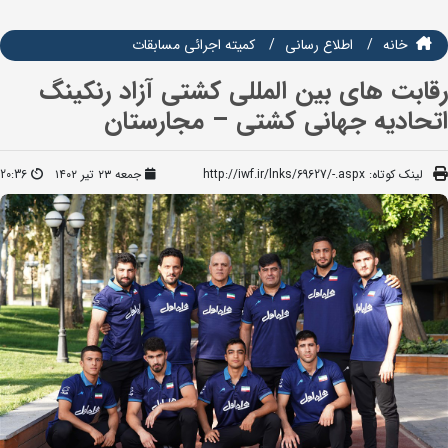
خانه
اطلاع رسانی
كميته اجرائي مسابقات
رقابت های بین المللی کشتی آزاد رنکینگ
اتحادیه جهانی کشتی – مجارستان
لینک کوتاه:
http://iwf.ir/lnks/69627/-.aspx
جمعه ۲۳ تیر ۱۴۰۲
20:36