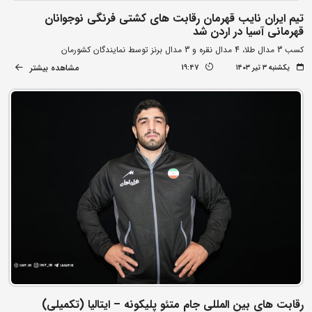
تیم ایران نایب قهرمان رقابت های کشتی فرنگی نوجوانان
قهرمانی آسیا در اردن شد
کسب 3 مدال طلا، 4 مدال نقره و 3 مدال برنز توسط نمایندگان کشورمان
مشاهده بیشتر
یکشنبه ۳ تیر ۱۴۰۳
19:47
رقابت های بین المللی جام متئو پلیکونه – ایتالیا (تکمیلی)