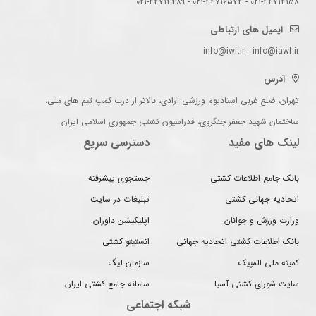
021-44714158 - 021-44716574 - 021-44714489
ایمیل های ارتباطی
info@iwf.ir - info@iawf.ir
آدرس
تهران، ضلع غربی استادیوم ورزشی آزادی، بالاتر از درب کمپ تیم های ملی،
ساختمان شهید جعفر جنگروی، فدراسیون کشتی جمهوری اسلامی ایران
لینک های مفید
دسترسی سریع
بانک جامع اطلاعات کشتی
جستجوی پیشرفته
اتحادیه جهانی کشتی
تبلیغات در سایت
وزارت ورزش و جوانان
اپلیکیشن داوران
بانک اطلاعات کشتی اتحادیه جهانی
انستیتو کشتی
کمیته ملی المپیک
سازمان لیگ
سایت شورای کشتی آسیا
سامانه جامع کشتی ایران
شبکه اجتماعی