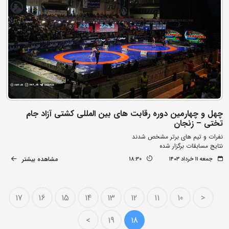
چهل و چهارمین دوره رقابت های بین المللی کشتی آزاد جام
تختی – زنجان
نفرات و تیم های برتر مشخص شدند
نتایج مسابقات برگزار شده
مشاهده بیشتر
جمعه ۱۱ خرداد ۱۴۰۳
18:30
17
16
15
14
13
12
11
10
<
>
19
18