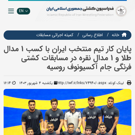
EN
خانه
اطلاع رسانی
كميته اجرائي مسابقات
پایان کار تیم منتخب ایران با کسب 1 مدال
طلا و 1 مدال نقره در مسابقات کشتی
فرنگی جام آکسیونوف روسیه
لینک کوتاه:
http://iwf.ir/lnks/74940/-.aspx
یکشنبه ۴ شهریور ۱۴۰۳
16:14