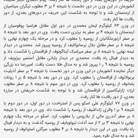
کشورمان در این وزن در دور نخست با نتیجه 6 بر 3 مغلوب تیگران میناسیان
از ارمنستان شد و با توجه به شکست این حریف در دورهای بعدی، از دور
رقابت ها کنار رفت.
در وزن ۶۳ کیلوگرم ایمان محمدی در دور اول مقابل هراسیا پوقوسیان از
ارمنستان با نتیجه 4 بر صفر به برتری دست یافت. وی در دور بعد با نتیجه 8
بر صفر آرتورملکانیان از روسیه را مغلوب کرد و در مرحله یک چهارم نهایی با
نتیجه 8 بر صفر مقابل بلال برسانوکایف از روسیه پیروز شد. محمدی در دیدار
نیمه نهایی با نتیجه 8 بر صفر میرامبک آیناگولوف از قزاقستان را شکست داد و
به دیدار فینال راه یافت. محمدی در دیدار پایانی مقابل آستمیر بیژویف از
روسیه با نتیجه 9 ر 1 پیروز شد و به مدال طلا دست یافت. امیررضا ده بزرگی
دیگر نماینده کشورمان در این وزن در دور نخست با نتیجه 2 بر صفر آدیلیت
یربولاتوف از قزاقستان را مغلوب کرد. وی در دور بعد با نتیجه 5 بر 1 رونات
یامانوف از روسیه را مغلوب کرد. وی در دور سوم با نتیجه 8 بر صفر مغلوب
ارژت ژارلیکاسین از قزاقستان شد و با توجه به شکست حریفش در مبارزه
بعدی، از دور رقابت ها کنار رفت.
در وزن ۷۷ کیلوگرم علی اسکو پس از استراحت در دور اول، در دور دوم با
نتیجه 9 بر 1 والری ژلداشیف از روسیه را شکست داد. وی در دور بعد با نتیجه
8 بر صفر آندری مالی از بلاروس را مغلوب کرد. اسکو در مرحله یک چهارم
نهایی با نتیجه 3 بر 2 از سد آدلت تیولوبایف از روسیه گذشت و به دیدار فینال
راه یافت. وی در این دیدار با نتیجه 8 بر 4 مغلوب سرگئی استپانوف از روسیه
شد و به مدال نقره رسید.