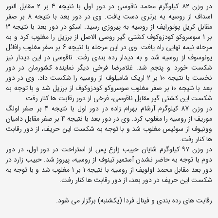
در وزن ۸۲ کیلوگرم محمد ناقوسی در دور اول با نتیجه 4 بر 2 مقابل النور
اسداف از روسیه به برتری دست یافت. وی در دور بعد با نتیجه 8 بر صفر
مقابل کریل پوتورایف از روسیه به پیروزی رسید. اسکو در دور بعد با نتیجه 3
بر 1 سوسروکو کودزوکوف کشتی گیر روسی الاصل از برزیل را مغلوب کرد و به
مرحله نیمه نهایی راه یافت. وی در این مرحله با نتیجه 6 بر صفر مغلوب رافائل
یونوسوف از روسیه شد و به دیدار رده بندی رفت. ناقوسی در این دیدار نیز
شکست خورد و پنجم شد. غلامرضا فرخی دیگر نماینده کشورمان در دور
نخست با نتیجه 10 بر 2 اریک شامیلوف از روسیه را شکست داد. وی در دور
بعد با نتیجه 10 بر صفر مغلوب سوسروکو کودزوکوف از برزیل شد و با توجه به
شکست این کشتی گیر مقابل ناقوسی، فرخی از دور رقابت ها کنار رفت.
در وزن 87 کیلوگرم آرشام بهرام زاده در دور اول با نتیجه 4 بر صفر اولگ
موریف از روسیه را مغلوب کرد. وی در دور بعد با نتیجه 4 بر صفر مقابل دامیان
وونیوف از سوئیس مغلوب شد و با توجه به شکست این حریف، از دور رقابت
ها کنار رفت.
در وزن ۹۷ کیلوگرم شایان حبیب زارع پس از استراحت در دور اول، در دور
دوم با توجه به حاضر نشدن آستمیر تینوف از روسیه، پیروز شد. حبیب زارد در
دور بعد مقابل محمد اولویف از روسیه با نتیجه 1 بر 1 مغلوب شد و با توجه به
شکست این حریف در دور بعد، از دور رقابت ها کنار رفت.
رقابت های رده بندی و فینال فردا (یکشنبه) برگزار می شود.