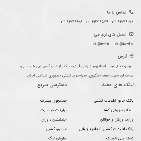
تماس با ما
021-44714158 - 021-44716574 - 021-44714489
ایمیل های ارتباطی
info@iwf.ir - info@iawf.ir
آدرس
تهران، ضلع غربی استادیوم ورزشی آزادی، بالاتر از درب کمپ تیم های ملی،
ساختمان شهید جعفر جنگروی، فدراسیون کشتی جمهوری اسلامی ایران
لینک های مفید
دسترسی سریع
بانک جامع اطلاعات کشتی
جستجوی پیشرفته
اتحادیه جهانی کشتی
تبلیغات در سایت
وزارت ورزش و جوانان
اپلیکیشن داوران
بانک اطلاعات کشتی اتحادیه جهانی
انستیتو کشتی
کمیته ملی المپیک
سازمان لیگ