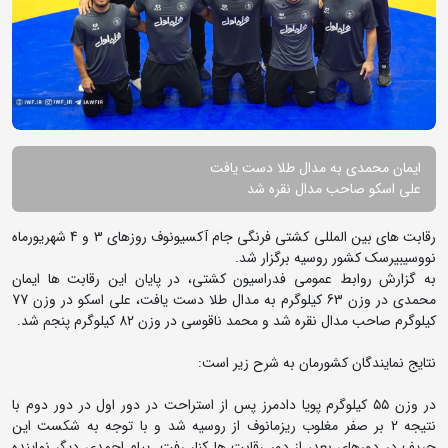
ایمان محمدی به مدال طلا دست یافت
علی اسکو صاحب مدال نقره شد
رقابت های بین المللی کشتی فرنگی جام آکسیونوف روزهای 3 و 4 شهریورماه
نووسیبیرسک کشور روسیه برگزار شد.
به گزارش روابط عمومی فدراسیون کشتی، در پایان این رقابت ها ایمان
محمدی در وزن 63 کیلوگرم به مدال طلا دست یافت، علی اسکو در وزن 77
کیلوگرم صاحب مدال نقره شد و محمد ناقوسی در وزن 82 کیلوگرم پنجم شد.
نتایج نمایندگان کشورمان به شرح زیر است:
در وزن ۵۵ کیلوگرم پویا دادمرز پس از استراحت در دور اول در دور دوم با
نتیجه 2 بر صفر مغلوب ریزمانوف از روسیه شد و با توجه به شکست این
حریف در دورهای بعد، از دور رقابت ها کنار رفت. پیام احمدی دیگر نماینده