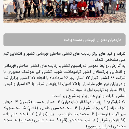
مازندران بعنوان قهرمانی دست یافت
نفرات و تیم های برتر رقابت های کشتی ساحلی قهرمانی کشور و انتخابی تیم
ملی مشخص شدند.
به گزارش روابط عمومی فدراسیون کشتی، رقابت های کشتی ساحلی قهرمانی
و انتخابی بزرگسالان کشور گرامیداشت شهید کشتی گیر هوشنگ محبوری با
شرکت 66 کشتی گیراز 22 استان روز 26 مردادماه با انجام 120 کشتی برگزار شد
و در پایان تیم های مازندران با 75 امتیاز، آذربایجان شرقی با 54 امتیاز و گیلان
با 41 امتیاز به ترتیب اول تا سوم شدند.
اسامی نفرات و تیم های برتر به شرح زیر است:
70 کیلوگرم: 1- پژمان ذوالفقار (مازندران) 2- عمران حسنی (گیلان) 3- عرفان
نجف نژاد (آذربایجان شرقی) 4- محمدحسین طلایی (قشم) 5- محمدجواد
میرزائیان (لرستان) 6- محمدرضا طهماسب پور (تهران) 7- فرهاد عالم زاده
(آذربایجان شرقی) 8- امید خدادادی (قم) 9- سعید شاویی (همدان) 10- سجاد
محمدی (خراسان رضوی)