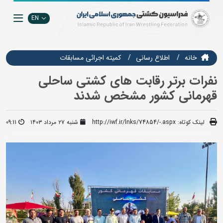
EN
خانه
اطلاع رسانی
كميته اجرائي مسابقات
نفرات برتر رقابت های کشتی ساحلی
قهرمانی کشور مشخص شدند
لینک کوتاه:
http://iwf.ir/lnks/74854/-.aspx
شنبه ۲۷ مرداد ۱۴۰۳
09:11