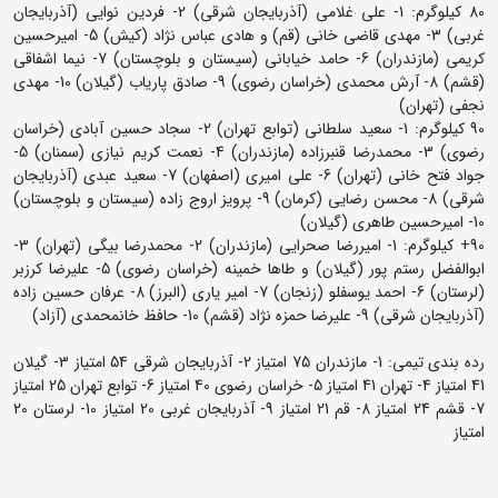
80 کیلوگرم: 1- علی غلامی (آذربایجان شرقی) 2- فردین نوایی (آذربایجان
غربی) 3- مهدی قاضی خانی (قم) و هادی عباس نژاد (کیش) 5- امیرحسین
کریمی (مازندران) 6- حامد خیابانی (سیستان و بلوچستان) 7- نیما اشفاقی
(قشم) 8- آرش محمدی (خراسان رضوی) 9- صادق پاریاب (گیلان) 10- مهدی
نجفی (تهران)
90 کیلوگرم: 1- سعید سلطانی (توابع تهران) 2- سجاد حسین آبادی (خراسان
رضوی) 3- محمدرضا قنبرزاده (مازندران) 4- نعمت کریم نیازی (سمنان) 5-
جواد فتح خانی (تهران) 6- علی امیری (اصفهان) 7- سعید عبدی (آذربایجان
شرقی) 8- محسن رضایی (کرمان) 9- پرویز اروج زاده (سیستان و بلوچستان)
10- امیرحسین طاهری (گیلان)
90+ کیلوگرم: 1- امیررضا صحرایی (مازندران) 2- محمدرضا بیگی (تهران) 3-
ابوالفضل رستم پور (گیلان) و طاها خمینه (خراسان رضوی) 5- علیرضا کرزبر
(لرستان) 6- احمد یوسفلو (زنجان) 7- امیر یاری (البرز) 8- عرفان حسین زاده
(آذربایجان شرقی) 9- علیرضا حمزه نژاد (قشم) 10- حافظ خانمحمدی (آزاد)
رده بندی تیمی: 1- مازندران 75 امتیاز 2- آذربایجان شرقی 54 امتیاز 3- گیلان
41 امتیاز 4- تهران 41 امتیاز 5- خراسان رضوی 40 امتیاز 6- توابع تهران 25 امتیاز
7- قشم 24 امتیاز 8- قم 21 امتیاز 9- آذربایجان غربی 20 امتیاز 10- لرستان 20
امتیاز