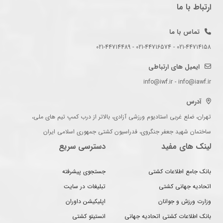
ارتباط با ما
تماس با ما
021-44714158 - 021-44716574 - 021-44714489
ایمیل های ارتباطی
info@iwf.ir - info@iawf.ir
آدرس
تهران، ضلع غربی استادیوم ورزشی آزادی، بالاتر از درب کمپ تیم های ملی،
ساختمان شهید جعفر جنگروی، فدراسیون کشتی جمهوری اسلامی ایران
لینک های مفید
دسترسی سریع
بانک جامع اطلاعات کشتی
جستجوی پیشرفته
اتحادیه جهانی کشتی
تبلیغات در سایت
وزارت ورزش و جوانان
اپلیکیشن داوران
بانک اطلاعات کشتی اتحادیه جهانی
انستیتو کشتی