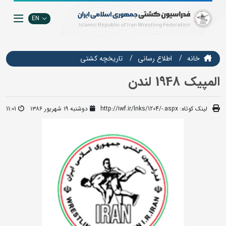
EN
خانه
اطلاع رسانی
تاریخچه کشتی
المپیک 1948 لندن
لینک کوتاه:
http://iwf.ir/lnks/1204/-.aspx
دوشنبه ۱۹ شهریور ۱۳۸۶
11:01