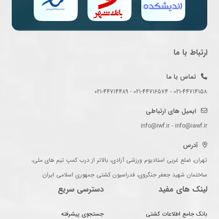
ارتباط با ما
تماس با ما
021-44714158 - 021-44716574 - 021-44714489
ایمیل های ارتباطی
info@iwf.ir - info@iawf.ir
آدرس
تهران، ضلع غربی استادیوم ورزشی آزادی، بالاتر از درب کمپ تیم های ملی،
ساختمان شهید جعفر جنگروی، فدراسیون کشتی جمهوری اسلامی ایران
لینک های مفید
دسترسی سریع
بانک جامع اطلاعات کشتی
جستجوی پیشرفته