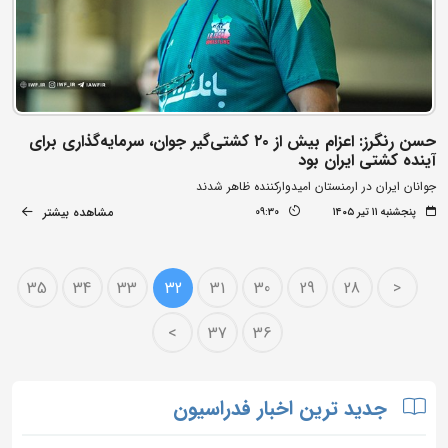
حسن رنگرز: اعزام بیش از ۲۰ کشتی‌گیر جوان، سرمایه‌گذاری برای
آینده کشتی ایران بود
جوانان ایران در ارمنستان امیدوارکننده ظاهر شدند
مشاهده بیشتر
پنجشنبه ۱۱ تیر ۱۴۰۵
09:30
35
34
33
32
31
30
29
28
<
>
37
36
جدید ترین اخبار فدراسیون