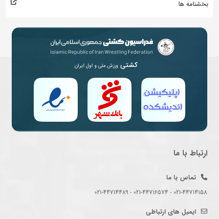
بخشنامه ها
کشتی
ورزش ملی و اول ایران
ارتباط با ما
تماس با ما
021-44714158 - 021-44716574 - 021-44714489
ایمیل های ارتباطی