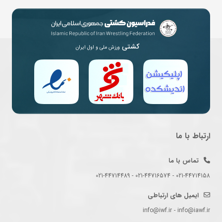
کشتی
ورزش ملی و اول ایران
ارتباط با ما
تماس با ما
021-44714158 - 021-44716574 - 021-44714489
ایمیل های ارتباطی
info@iwf.ir - info@iawf.ir