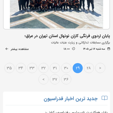
پایان اردوی فرنگی کاران نونهال استان تهران در عراق؛
برگزاری مسابقات تدارکاتی و زیارت عتبات عالیات
مشاهده بیشتر
سه شنبه ۱۶ تیر ۱۴۰۵
18:00
35
34
33
32
31
30
29
28
<
>
37
36
جدید ترین اخبار فدراسیون
پایان همکاری در نایب‌رئیسی فدراسیون کشتی؛