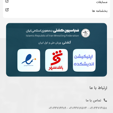
مسابقات
بخشنامه ها
کشتی
ورزش ملی و اول ایران
ارتباط با ما
تماس با ما
021-44714158 - 021-44716574 - 021-44714489