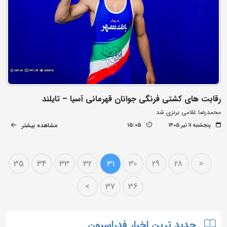
رقابت های کشتی فرنگی جوانان قهرمانی آسیا – تایلند
محمدرضا غلامی برنزی شد
مشاهده بیشتر
پنجشنبه ۱۱ تیر ۱۴۰۵
15:05
35
34
33
32
31
30
29
28
<
>
37
36
جدید ترین اخبار فدراسیون