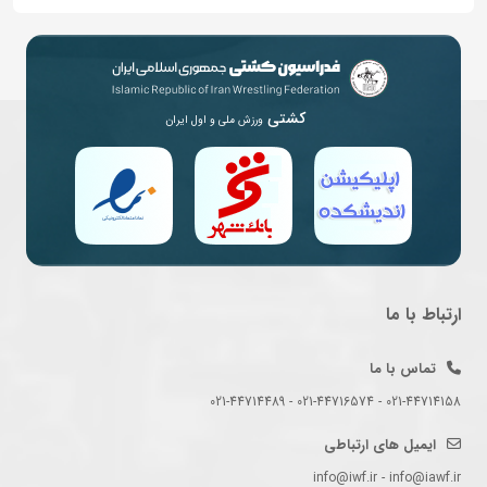
کشتی
ورزش ملی و اول ایران
ارتباط با ما
تماس با ما
021-44714158 - 021-44716574 - 021-44714489
ایمیل های ارتباطی
info@iwf.ir - info@iawf.ir