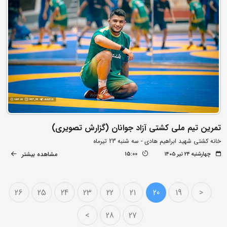
تمرین تیم ملی کشتی آزاد جوانان (گزارش تصویری)
خانه کشتی شهید ابراهیم هادی - سه شنبه 23 تیرماه
مشاهده بیشتر
چهارشنبه ۲۴ تیر ۱۴۰۵
15:00
26
25
24
23
22
21
20
19
<
>
28
27