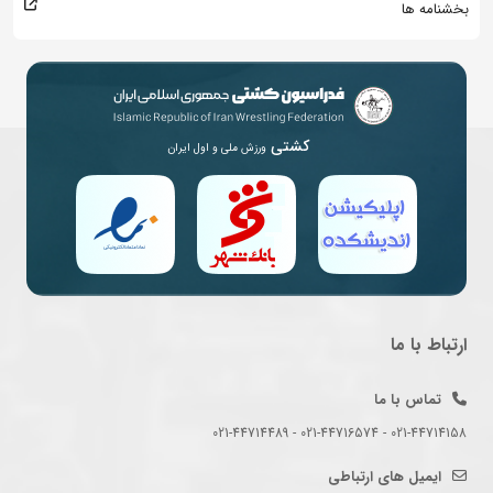
بخشنامه ها
کشتی
ورزش ملی و اول ایران
ارتباط با ما
تماس با ما
021-44714158 - 021-44716574 - 021-44714489
ایمیل های ارتباطی