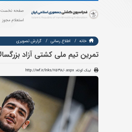
صفحه نخست
استعلام مجوز
خانه
اطلاع رسانی
گزارش تصويري
تمرین تیم ملی کشتی آزاد بزرگسا
لینک کوتاه:
http://iwf.ir/lnks/75298/-.aspx