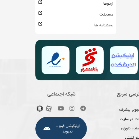
اردوها
مسابقات
بخشنامه ها
رسی سریع
شبکه اجتماعی
وی پیشرفته
غات در سایت
اپلیکیشن فیتو ـ
یشن داوران
اندروید
یتو کشتی