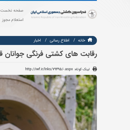
صفحه نخست
استعلام مجوز
خانه
اطلاع رسانی
اخبار
رقابت های کشتی فرنگی جوانان قه
لینک کوتاه:
http://iwf.ir/lnks/79495/-.aspx