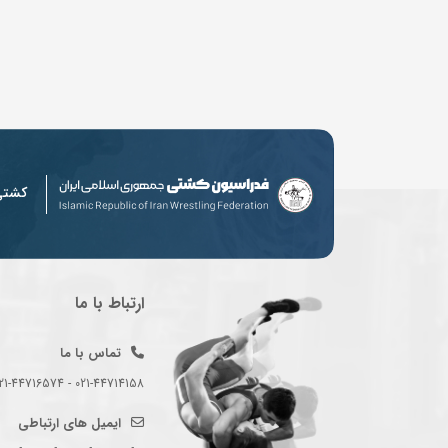
کشت
ارتباط با ما
تماس با ما
021-44714158 - 021-44716574 - 021-44714489
ایمیل های ارتباطی