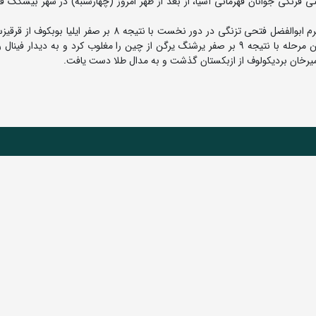
رنگی جوانان قهرمانی آسیا، از بعد از ظهر امروز (چهارشنبه) در شهر بیشکک قر
به گزارش روابط عمومی فدراسیون کشتی، در وزن 130 کیلوگرم ابوالفضل فتحی تزنگی در دور نخست با نتیجه 8 بر صفر 
پیش رو برداشت و به مرحله نیمه نهایی راه یافت. وی در این مرحله با نتیجه 9 بر صفر یرشنگ یرگن از چین را مغلوب کرد و به دیدا