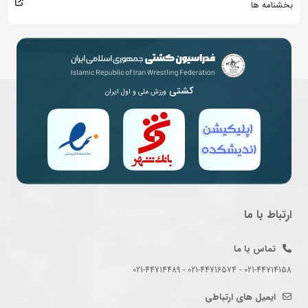
بخشنامه ها
کشتی
ورزش ملی و اول ایران
ارتباط با ما
تماس با ما
021-44714158 - 021-44716574 - 021-44714489
ایمیل های ارتباطی