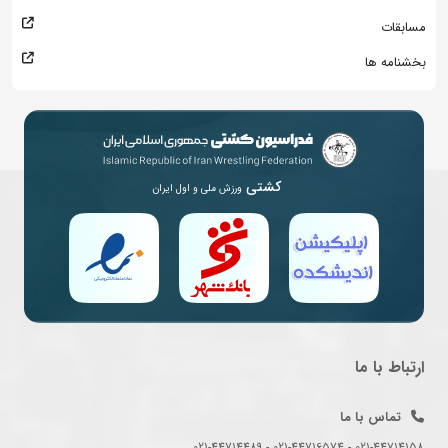
مسابقات
بخشنامه ها
کشتی
ورزش ملی و اول ایران
ارتباط با ما
تماس با ما
021-44714158 - 021-44716574 - 021-44714489