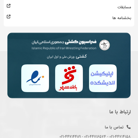
مسابقات
بخشنامه ها
کشتی
ورزش ملی و اول ایران
ارتباط با ما
تماس با ما
021-44714158 - 021-44716574 - 021-44714489