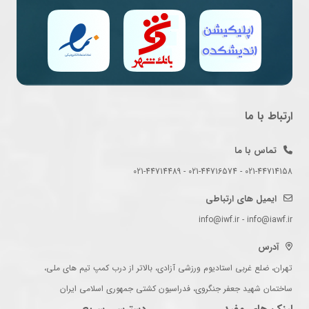
ارتباط با ما
تماس با ما
021-44714158 - 021-44716574 - 021-44714489
ایمیل های ارتباطی
info@iwf.ir - info@iawf.ir
آدرس
تهران، ضلع غربی استادیوم ورزشی آزادی، بالاتر از درب کمپ تیم های ملی،
ساختمان شهید جعفر جنگروی، فدراسیون کشتی جمهوری اسلامی ایران