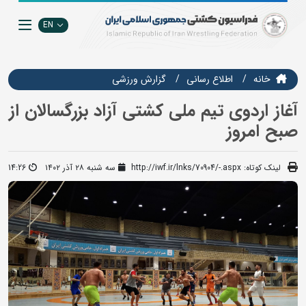
EN
خانه
اطلاع رسانی
گزارش ورزشی
آغاز اردوی تیم ملی کشتی آزاد بزرگسالان از
صبح امروز
لینک کوتاه:
http://iwf.ir/lnks/70904/-.aspx
سه شنبه ۲۸ آذر ۱۴۰۲
14:26