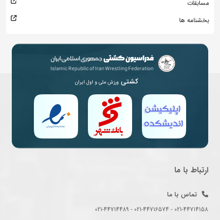
مسابقات
بخشنامه ها
کشتی
ورزش ملی و اول ایران
ارتباط با ما
تماس با ما
021-44714158 - 021-44716574 - 021-44714489