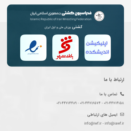
کشتی
ورزش ملی و اول ایران
ارتباط با ما
تماس با ما
021-44714158 - 021-44716574 - 021-44714489
ایمیل های ارتباطی
info@iwf.ir - info@iawf.ir