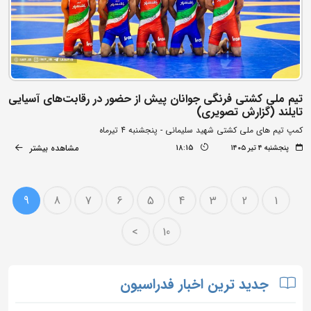
تیم ملی کشتی فرنگی جوانان پیش از حضور در رقابت‌های آسیایی
تایلند (گزارش تصویری)
کمپ تیم های ملی کشتی شهید سلیمانی - پنجشنبه 4 تیرماه
مشاهده بیشتر
پنجشنبه ۴ تیر ۱۴۰۵
18:15
9
8
7
6
5
4
3
2
1
>
10
جدید ترین اخبار فدراسیون