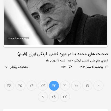
صحبت های محمد بنا در مورد کشتی فرنگی ایران (فیلم)
اردوی تیم ملی کشتی فرنگی - سه شنبه 9 بهمن ماه
مشاهده بیشتر
پنجشنبه ۱۱ بهمن ۱۴۰۳
11:00
26
25
24
23
22
21
20
19
<
>
28
27