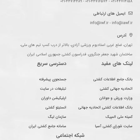
021-44714158 - 021-44716574 - 021-44714489
ایمیل های ارتباطی
info@iwf.ir - info@iawf.ir
آدرس
تهران، ضلع غربی استادیوم ورزشی آزادی، بالاتر از درب کمپ تیم های ملی،
ساختمان شهید جعفر جنگروی، فدراسیون کشتی جمهوری اسلامی ایران
لینک های مفید
دسترسی سریع
بانک جامع اطلاعات کشتی
جستجوی پیشرفته
اتحادیه جهانی کشتی
تبلیغات در سایت
وزارت ورزش و جوانان
اپلیکیشن داوران
بانک اطلاعات کشتی اتحادیه جهانی
انستیتو کشتی
کمیته ملی المپیک
سازمان لیگ
سایت شورای کشتی آسیا
سامانه جامع کشتی ایران
شبکه اجتماعی