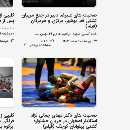
صحبت های علیرضا دبیر در جمع مربیان
کلیپی ا
کشتی قم، بوشهر، مرکزی و هرمزگان
پس از د
(فیلم)
سالن بدن
- دوشنبه 29 بهمن ماه
خانه کشتی شهید ابراهیم هادی 29 بهمن ماه
دوشنبه ۲۹ بهمن ۰۳
چهارشنبه ۱ اسفند ۱۴۰۳
09:24
مشاهده بیشتر
صحبت های دکتر مهدی جمالی نژاد
کلیپی زی
استاندار اصفهان در جریان جشنواره
فرنگی ن
کشتی پهلوانان کوچک (فیلم)
ابرکوه یز