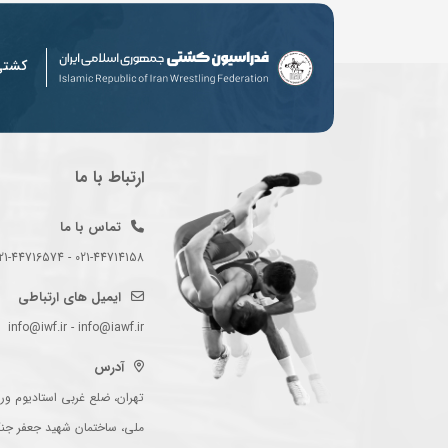
کشت
ارتباط با ما
تماس با ما
021-44714158 - 021-44716574 - 021-44714489
ایمیل های ارتباطی
info@iwf.ir - info@iawf.ir
آدرس
تهران، ضلع غربی استادیوم ورز
ملی، ساختمان شهید جعفر جن