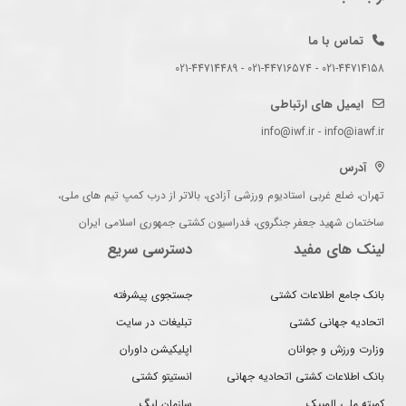
تماس با ما
021-44714158 - 021-44716574 - 021-44714489
ایمیل های ارتباطی
info@iwf.ir - info@iawf.ir
آدرس
تهران، ضلع غربی استادیوم ورزشی آزادی، بالاتر از درب کمپ تیم های ملی،
ساختمان شهید جعفر جنگروی، فدراسیون کشتی جمهوری اسلامی ایران
لینک های مفید
دسترسی سریع
بانک جامع اطلاعات کشتی
جستجوی پیشرفته
اتحادیه جهانی کشتی
تبلیغات در سایت
وزارت ورزش و جوانان
اپلیکیشن داوران
بانک اطلاعات کشتی اتحادیه جهانی
انستیتو کشتی
کمیته ملی المپیک
سازمان لیگ