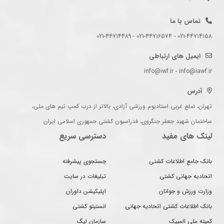
تماس با ما
021-44714158 - 021-44716574 - 021-44714489
ایمیل های ارتباطی
info@iwf.ir - info@iawf.ir
آدرس
تهران، ضلع غربی استادیوم ورزشی آزادی، بالاتر از درب کمپ تیم های ملی،
ساختمان شهید جعفر جنگروی، فدراسیون کشتی جمهوری اسلامی ایران
لینک های مفید
دسترسی سریع
بانک جامع اطلاعات کشتی
جستجوی پیشرفته
اتحادیه جهانی کشتی
تبلیغات در سایت
وزارت ورزش و جوانان
اپلیکیشن داوران
بانک اطلاعات کشتی اتحادیه جهانی
انستیتو کشتی
کمیته ملی المپیک
سازمان لیگ