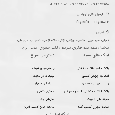
021-44714158 - 021-44716574 - 021-44714489
ایمیل های ارتباطی
info@iwf.ir - info@iawf.ir
آدرس
تهران، ضلع غربی استادیوم ورزشی آزادی، بالاتر از درب کمپ تیم های ملی،
ساختمان شهید جعفر جنگروی، فدراسیون کشتی جمهوری اسلامی ایران
لینک های مفید
دسترسی سریع
بانک جامع اطلاعات کشتی
جستجوی پیشرفته
اتحادیه جهانی کشتی
تبلیغات در سایت
وزارت ورزش و جوانان
اپلیکیشن داوران
بانک اطلاعات کشتی اتحادیه جهانی
انستیتو کشتی
کمیته ملی المپیک
سازمان لیگ
سایت شورای کشتی آسیا
سامانه جامع کشتی ایران
شبکه اجتماعی