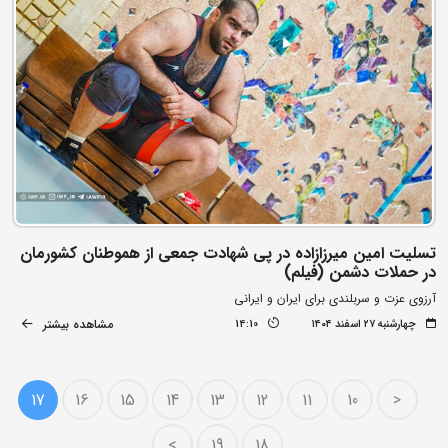
تسلیت امین میرزازاده در پی شهادت جمعی از هموطنان کشورمان
در حملات دشمن (فیلم)
آرزوی عزت و سربلندی برای ایران و ایرانی
مشاهده بیشتر
چهارشنبه ۲۷ اسفند ۱۴۰۴
14:10
17
16
15
14
13
12
11
10
<
>
19
18