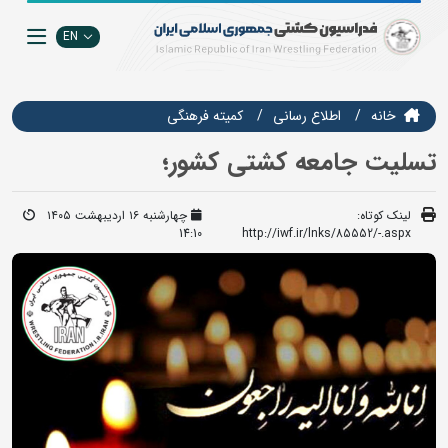
EN
خانه
اطلاع رسانی
كميته فرهنگي
تسلیت جامعه کشتی کشور؛
لینک کوتاه:
چهارشنبه ۱۶ اردیبهشت ۱۴۰۵
14:10
http://iwf.ir/lnks/85552/-.aspx