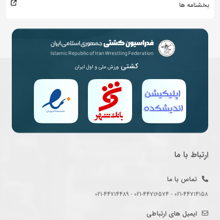
بخشنامه ها
کشتی
ورزش ملی و اول ایران
ارتباط با ما
تماس با ما
021-44714158 - 021-44716574 - 021-44714489
ایمیل های ارتباطی