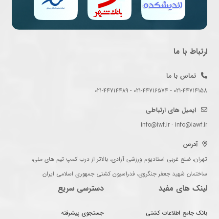
ارتباط با ما
تماس با ما
021-44714158 - 021-44716574 - 021-44714489
ایمیل های ارتباطی
info@iwf.ir - info@iawf.ir
آدرس
تهران، ضلع غربی استادیوم ورزشی آزادی، بالاتر از درب کمپ تیم های ملی،
ساختمان شهید جعفر جنگروی، فدراسیون کشتی جمهوری اسلامی ایران
لینک های مفید
دسترسی سریع
بانک جامع اطلاعات کشتی
جستجوی پیشرفته