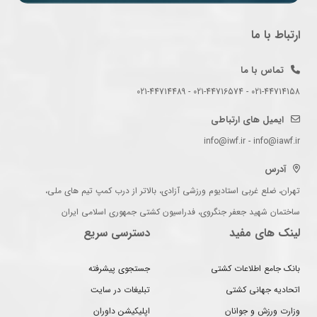
ارتباط با ما
تماس با ما
021-44714158 - 021-44716574 - 021-44714489
ایمیل های ارتباطی
info@iwf.ir - info@iawf.ir
آدرس
تهران، ضلع غربی استادیوم ورزشی آزادی، بالاتر از درب کمپ تیم های ملی،
ساختمان شهید جعفر جنگروی، فدراسیون کشتی جمهوری اسلامی ایران
لینک های مفید
دسترسی سریع
بانک جامع اطلاعات کشتی
جستجوی پیشرفته
اتحادیه جهانی کشتی
تبلیغات در سایت
وزارت ورزش و جوانان
اپلیکیشن داوران