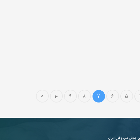
>
10
9
8
7
6
5
ی
ورزش ملی و اول ایران