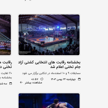
بخشنامه رقابت های انتخابی کشتی آزاد
رقابت ه
جام تختی اعلام شد
تختی در
مسابقات 9 و 10 اسفندماه در تنکابن برگزار می شود
20 لغایت 22 فروردین 1404 زمان برگزاری
بخشنامه ب
چهارشنبه ۲۴ بهمن ۱۴۰۳
08:57
مشاهده بیشتر
سه شنبه ۲۳ بهمن 