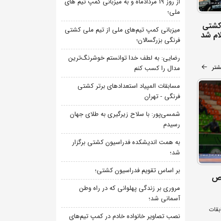
از روز 19 مردادماه و به میزبانی کمپ تیم های
ملی؛
 کشتی
میزبانی کمپ تیم‌های ملی از تیم ملی کشتی
لام شد
فرنگی بزرگسالان؛
رضایی: به لطف خدا توانستم خوشرنگ‌ترین
شتر
مدال را کسب کنم
مسابقات المپیاد استعدادهای برتر کشتی
فرنگی - تهران
شمسی‌پور: با سلاح زیرگیری به طلای جهان
رسیدم
به همت اندیشکده فدراسیون کشتی برگزار
شد؛
بر اساس تقویم فدراسیون کشتی؛
خص
مروری بر زندگی پهلوانی که در راه وطن
آسمانی شد؛
ابقات
نصب تصاویر خانواده خادم در کمپ تیم‌های