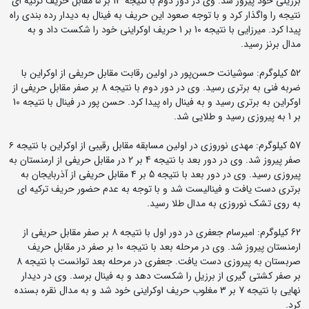
برزیلی خود پیروز شد. وی در دور دوم با نتیجه 13 بر 5 مقابل حریف ترکیه ای
نتیجه را واگذار کرد و با توجه صعود این حریف به فینال به دیدار رده بندی راه
پیدا کرد. میرزایی با نتیجه 10 بر 1 حریف اوکراینی خود را شکست داد و به
مدال برنز رسید.
52 کیلوگرم: سوشیانت حسن‌پور در اولین رقابت مقابل حریفی از اوکراین با
ضربه فنی به برتری رسید. وی در دور دوم با نتیجه 8 بر صفر مقابل حریفی از
اوکراین به برتری رسید و به فینال راه پیدا کرد. حسن پور در فینال با نتیجه 10
بر 1 به پیروزی رسید و طلایی شد.
57 کیلوگرم: مهدی نوروزی در اولین مسابقه مقابل رقیبی از اوکراین با‌ نتیجه ۶
صفر پیروز شد. وی در دور بعد با نتیجه 4 بر 2 در مقابل حریفی از ارمنستان به
پیروزی رسید. وی در دور بعد با نتیجه 5 بر 4 مقابل حریفی از آذربایجان به
برتری دست یافت و فینالیست شد و با توجه به عدم حضور حریف ترکیه ای
به روی تشک نوروزی به مدال طلا رسید.
62 کیلوگرم: امیرسام جعفری در دور اول با نتیجه ۸ بر صفر مقابل حریفی از
ارمنستان پیروز شد. وی در مرحله بعد با نتیجه 10 بر صفر در مقابل حریف
صربستان به پیروزی دست یافت. جعفری در مرحله بعد توانست با نتیجه 8
بر صفر کشتی گیری از برزیل را شکست دهد و به فینال برسد. وی در دیدار
نهایی با نتیجه 7 بر 3 مغلوب حریف اوکراینی خود شد و به مدال نقره بسنده
کرد.