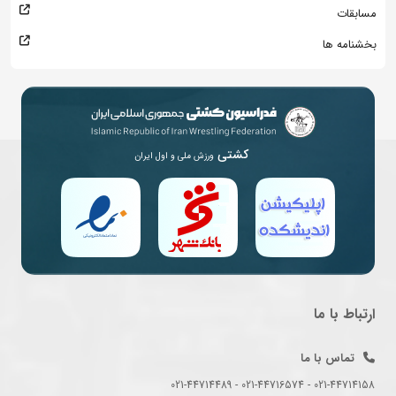
مسابقات
بخشنامه ها
کشتی
ورزش ملی و اول ایران
ارتباط با ما
تماس با ما
021-44714158 - 021-44716574 - 021-44714489