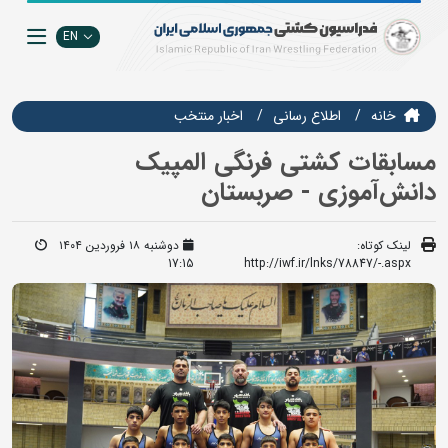
EN
خانه
اطلاع رسانی
اخبار منتخب
مسابقات کشتی فرنگی المپیک
دانش‌آموزی - صربستان
لینک کوتاه:
دوشنبه ۱۸ فروردین ۱۴۰۴
17:15
http://iwf.ir/lnks/78847/-.aspx