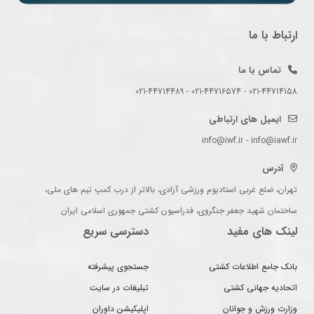
ارتباط با ما
تماس با ما
021-44714158 - 021-44716574 - 021-44714489
ایمیل های ارتباطی
info@iwf.ir - info@iawf.ir
آدرس
تهران، ضلع غربی استادیوم ورزشی آزادی، بالاتر از درب کمپ تیم های ملی،
ساختمان شهید جعفر جنگروی، فدراسیون کشتی جمهوری اسلامی ایران
لینک های مفید
دسترسی سریع
بانک جامع اطلاعات کشتی
جستجوی پیشرفته
اتحادیه جهانی کشتی
تبلیغات در سایت
وزارت ورزش و جوانان
اپلیکیشن داوران