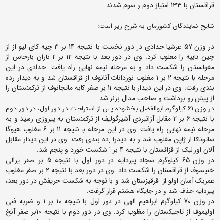
قزاقستان با 133 امتیاز دوم و سوم شدند.
نتایج نمایندگان کشورمان به شرح زیر است:
در وزن 57 عرشیا حدادی در دور نخست با نتیجه 14 بر 3 چیه کای لیو از از
چین تایپه را مغلوب کرد. وی در دور بعد با نتیجه 12 بر 2 ناران بارخاس از
مغولستان را شکست داد و به مرحله نیمه نهایی راه یافت. حدادی در این
مرحله با نتیجه 2 بر 1 مغلوب نوردانات آتانوف از قزاقستان شد و به دیدار رده
بندی رفت. وی در این دیدار با نتیجه 11 بر صفر کابه ماتجانوف از ترکمنستان را
از پیش رو برداشت و صاحب مدال برنز شد.
در وزن 61 کیلوگرم ابوالفضل بخشوده پس از استراحت در دور اول، در دور دوم
با نتیجه 6 بر 2 مقابل آزاتبردی آشیرگولیف از ترکمنستان به پیروزی رسید و به
مرحله نیمه نهایی راه یافت. وی در این مرحله با نتیجه 11 بر 6 مغلوب هیوگا
ساتوناکا از ژاپن مغلوب شد و به دیدرا رده بندی رفت. وی در این دیدار مقابل
آلان اورالبک از قزاقستان با نتیجه 4 بر 1 شکست خورد و پنجم شد.
در وزن 65 کیلوگرم سجاد پیردایه در دور اول با نتیجه 5 بر صفر یرالی
خنیسوف از قزاقستان را شکست داد. وی در دور بعد با نتیجه 2 بر صفر مغلوب
عمربک آسان اولو از قرقیزستان شد و با توجه به شکست حریفش در دور بعد،
پیردایه حذف شد و در جایگاه هشتم قرار گرفت.
در وزن 70 کیلوگرم ابراهیم الهی در دور اول با نتیجه 10 بر 1 و ضربه فنی
اولیموف از تاجیکستان را مغلوب کرد. وی در دور دوم با نتیجه 10بر صفر آنخ