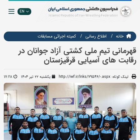
EN
خانه
اطلاع رسانی
كميته اجرائي مسابقات
قهرمانی تیم ملی کشتی آزاد جوانان در
رقابت های آسیایی قرقیزستان
لینک کوتاه:
http://iwf.ir/lnks/79546/-.aspx
یکشنبه ۲۲ تیر ۱۴۰۴
17:28