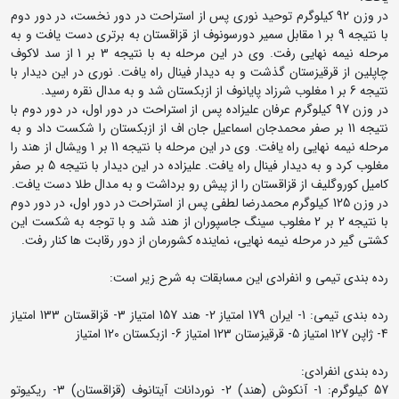
در وزن 92 کیلوگرم توحید نوری پس از استراحت در دور نخست، در دور دوم
با نتیجه 9 بر 1 مقابل سمیر دورسونوف از قزاقستان به برتری دست یافت و به
مرحله نیمه نهایی رفت. وی در این مرحله به با نتیجه 3 بر 1 از سد لاکوف
چاپلین از قرقیزستان گذشت و به دیدار فینال راه یافت. نوری در این دیدار با
نتیجه 6 بر 1 مغلوب شرزاد پایانوف از ازبکستان شد و به مدال نقره رسید.
در وزن 97 کیلوگرم عرفان علیزاده پس از استراحت در دور اول، در دور دوم با
نتیجه 11 بر صفر محمدجان اسماعیل جان اف از ازبکستان را شکست داد و به
مرحله نیمه نهایی راه یافت. وی در این مرحله با نتیجه 11 بر 1 ویشال از هند را
مغلوب کرد و به دیدار فینال راه یافت. علیزاده در این دیدار با نتیجه 5 بر صفر
کامیل کوروگلیف از قزاقستان را از پیش رو برداشت و به مدال طلا دست یافت.
در وزن 125 کیلوگرم محمدرضا لطفی پس از استراحت در دور اول، در دور دوم
با نتیجه 2 بر 2 مغلوب سینگ جاسپوران از هند شد و با توجه به شکست این
کشتی گیر در مرحله نیمه نهایی، نماینده کشورمان از دور رقابت ها کنار رفت.
رده بندی تیمی و انفرادی این مسابقات به شرح زیر است:
رده بندی تیمی: 1- ایران 179 امتیاز 2- هند 157 امتیاز 3- قزاقستان 133 امتیاز
4- ژاپن 127 امتیاز 5- قرقیزستان 123 امتیاز 6- ازبکستان 120 امتیاز
رده بندی انفرادی:
57 کیلوگرم: 1- آنکوش (هند) 2- نوردانات آیتانوف (قزاقستان) 3- ریکیوتو