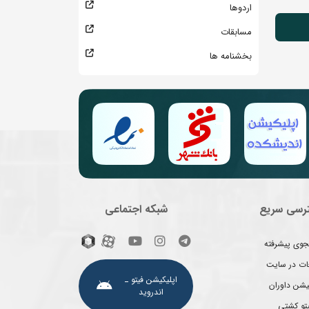
اردوها
مسابقات
بخشنامه ها
رسی سریع
شبکه اجتماعی
وی پیشرفته
غات در سایت
اپلیکیشن فیتو ـ
یشن داوران
اندروید
یتو کشتی