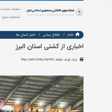
صفحه نخست
استعلام مجوز
خانه
اطلاع رسانی
اخبار استان ها
اخباری از کشتی استان البرز
لینک کوتاه:
http://iwf.ir/lnks/75746/-.aspx