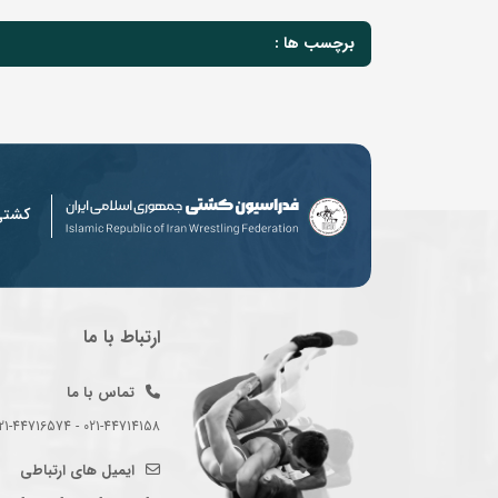
برچسب ها :
کشت
ارتباط با ما
تماس با ما
021-44714158 - 021-44716574 - 021-44714489
ایمیل های ارتباطی