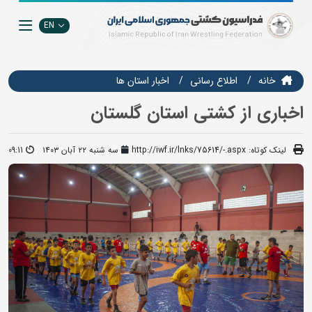
EN
خانه
اطلاع رسانی
اخبار استان ها
اخباری از کشتی استان گلستان
لینک کوتاه:
http://iwf.ir/lnks/75614/-.aspx
سه شنبه ۲۲ آبان ۱۴۰۳
09:11