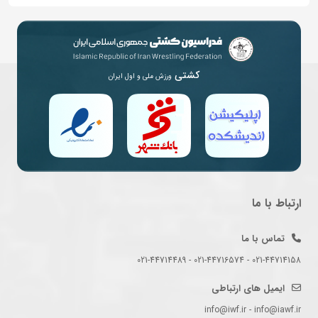
کشتی
ورزش ملی و اول ایران
ارتباط با ما
تماس با ما
021-44714158 - 021-44716574 - 021-44714489
ایمیل های ارتباطی
info@iwf.ir - info@iawf.ir