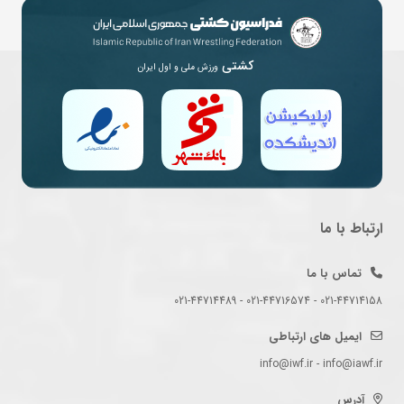
کشتی
ورزش ملی و اول ایران
ارتباط با ما
تماس با ما
021-44714158 - 021-44716574 - 021-44714489
ایمیل های ارتباطی
info@iwf.ir - info@iawf.ir
آدرس