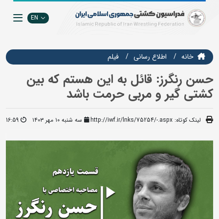
EN
خانه
اطلاع رسانی
فيلم
حسن رنگرز: قائل به این هستم که بین
کشتی گیر و مربی حرمت باشد
لینک کوتاه:
http://iwf.ir/lnks/75254/-.aspx
سه شنبه ۱۰ مهر ۱۴۰۳
16:59