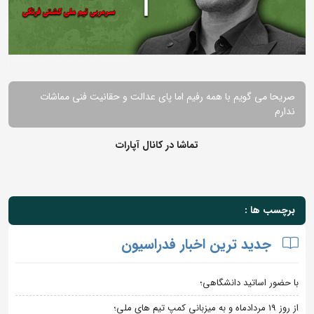
صریحا می گویم با همه رفیم اما پای عدالت و حقانیت فنی مماشات
ندارم
تماشا در کانال آپارات
برچسب ها :
جدید ترین اخبار فدراسیون
با حضور اساتید دانشگاهی؛
از روز 19 مردادماه و به میزبانی کمپ تیم های ملی؛