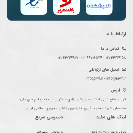
ارتباط با ما
تماس با ما
021-44714158 - 021-44716574 - 021-44714489
ایمیل های ارتباطی
info@iwf.ir - info@iawf.ir
آدرس
تهران، ضلع غربی استادیوم ورزشی آزادی، بالاتر از درب کمپ تیم های ملی،
ساختمان شهید جعفر جنگروی، فدراسیون کشتی جمهوری اسلامی ایران
لینک های مفید
دسترسی سریع
بانک جامع اطلاعات کشتی
جستجوی پیشرفته