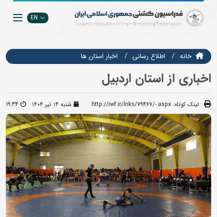
EN
خانه
اطلاع رسانی
اخبار استان ها
اخباری از استان اردبیل
لینک کوتاه:
http://iwf.ir/lnks/79467/-.aspx
شنبه ۱۴ تیر ۱۴۰۴
19:34