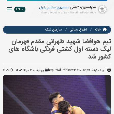
EN
خانه
اطلاع رسانی
سازمان ليگ
تیم هوافضا شهید طهرانی مقدم قهرمان
لیگ دسته اول کشتی فرنگی باشگاه های
کشور شد
لینک کوتاه:
http://iwf.ir/lnks/73626/-.aspx
چهارشنبه ۳ مرداد ۱۴۰۳
19:09