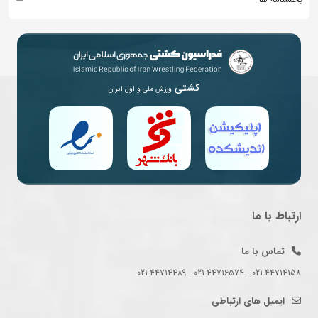
کشتی
ورزش ملی و اول ایران
ارتباط با ما
تماس با ما
021-44714158 - 021-44716574 - 021-44714489
ایمیل های ارتباطی