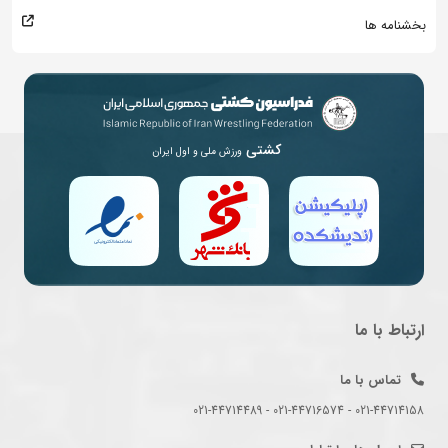
بخشنامه ها
کشتی
ورزش ملی و اول ایران
ارتباط با ما
تماس با ما
021-44714158 - 021-44716574 - 021-44714489