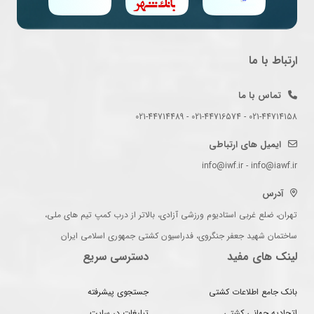
ارتباط با ما
تماس با ما
021-44714158 - 021-44716574 - 021-44714489
ایمیل های ارتباطی
info@iwf.ir - info@iawf.ir
آدرس
تهران، ضلع غربی استادیوم ورزشی آزادی، بالاتر از درب کمپ تیم های ملی،
ساختمان شهید جعفر جنگروی، فدراسیون کشتی جمهوری اسلامی ایران
لینک های مفید
دسترسی سریع
بانک جامع اطلاعات کشتی
جستجوی پیشرفته
اتحادیه جهانی کشتی
تبلیغات در سایت